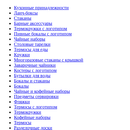
Кухонные принадлежности
Ланч-боксы
Стаканы
Барные аксессуары
Термокружки с логотипом
Пивные бокалы с логотипом
Чайные наборы
Столовые тарелки
Термосы для еды
Кружки
Многоразовые стаканы с крышкой
Заварочные чайники
Костеры с логотипом
Бутылки для воды
Бокалы и стаканы
Бокалы
Чайные и кофейные наборы
Предметы сервировки
Фляжки
Термосы с логотипом
Термокружки
Кофейные наборы
Термосы
Разделочные доски