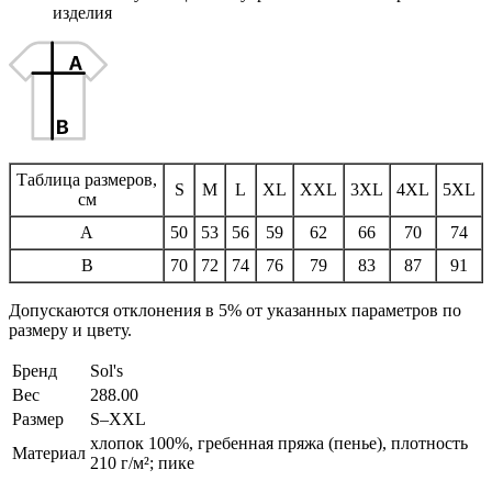
изделия
Таблица размеров,
S
M
L
XL
XXL
3XL
4XL
5XL
см
A
50
53
56
59
62
66
70
74
B
70
72
74
76
79
83
87
91
Допускаются отклонения в 5% от указанных параметров по
размеру и цвету.
Бренд
Sol's
Вес
288.00
Размер
S–XXL
хлопок 100%, гребенная пряжа (пенье), плотность
Материал
210 г/м²; пике