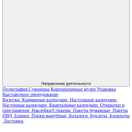
Направление деятельности
Полиграфия
Сувениры
Корпоративные музеи
Упаковка
Выставочное оборудование
Визитки
Карманные календари
Настольные календари
Настенные календари
Квартальные календари
Открытки и
приглашения
Наклейки/Стикеры
Пакеты бумажные
Пакеты
ПВД
Бланки
Папки вырубные
Каталоги
Буклеты
Блокноты
Листовки