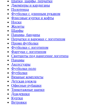
Шапки, шарфы, перчатки
Джемперы и кардиганы
Полотенца
Футболки с длинным рукавом
Флисовые куртки и кофты
Носки
Жилеты
Шарфы
Панамы, банданы
Перчатки и варежки с логотипом
Промо футболки
Футболки с логотипом
Фартуки с логотипом
Свитшоты под нанесение логотипа
Панамы
Аксессуары
Футболки поло
Футболки
Вязаные комплекты
Детская одежда
Офисные рубашки
Трикотажные шапки
Дождевики
Куртки
Ветровки