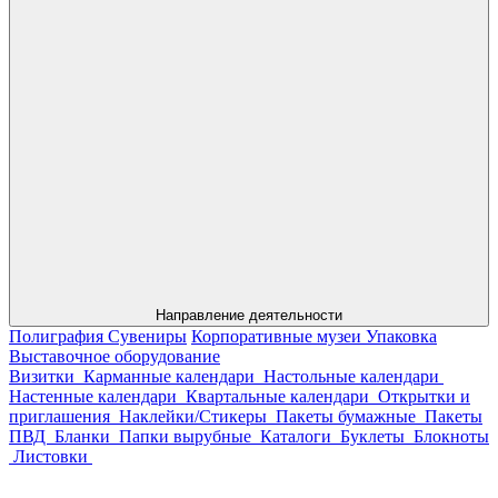
Направление деятельности
Полиграфия
Сувениры
Корпоративные музеи
Упаковка
Выставочное оборудование
Визитки
Карманные календари
Настольные календари
Настенные календари
Квартальные календари
Открытки и
приглашения
Наклейки/Стикеры
Пакеты бумажные
Пакеты
ПВД
Бланки
Папки вырубные
Каталоги
Буклеты
Блокноты
Листовки