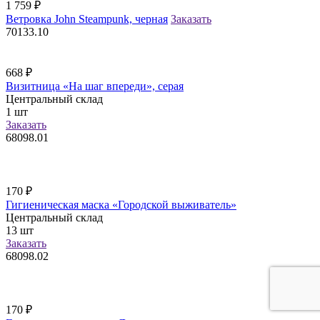
1 759
₽
Ветровка John Steampunk, черная
Заказать
70133.10
668
₽
Визитница «На шаг впереди», серая
Центральный склад
1
шт
Заказать
68098.01
170
₽
Гигиеническая маска «Городской выживатель»
Центральный склад
13
шт
Заказать
68098.02
170
₽