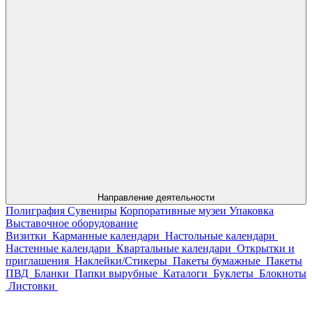
Направление деятельности
Полиграфия
Сувениры
Корпоративные музеи
Упаковка
Выставочное оборудование
Визитки
Карманные календари
Настольные календари
Настенные календари
Квартальные календари
Открытки и
приглашения
Наклейки/Стикеры
Пакеты бумажные
Пакеты
ПВД
Бланки
Папки вырубные
Каталоги
Буклеты
Блокноты
Листовки