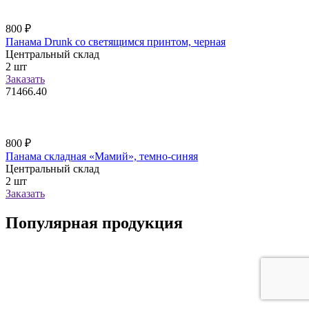
800
₽
Панама Drunk со светящимся принтом, черная
Центральный склад
2
шт
Заказать
71466.40
800
₽
Панама складная «Мамий», темно-синяя
Центральный склад
2
шт
Заказать
Популярная продукция