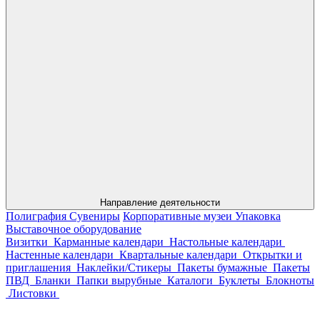
Направление деятельности
Полиграфия
Сувениры
Корпоративные музеи
Упаковка
Выставочное оборудование
Визитки
Карманные календари
Настольные календари
Настенные календари
Квартальные календари
Открытки и
приглашения
Наклейки/Стикеры
Пакеты бумажные
Пакеты
ПВД
Бланки
Папки вырубные
Каталоги
Буклеты
Блокноты
Листовки