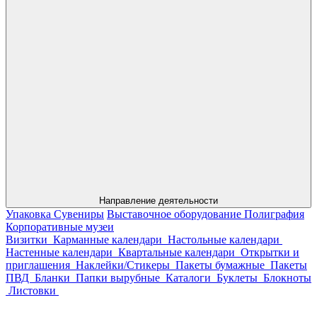
Направление деятельности
Упаковка
Сувениры
Выставочное оборудование
Полиграфия
Корпоративные музеи
Визитки
Карманные календари
Настольные календари
Настенные календари
Квартальные календари
Открытки и
приглашения
Наклейки/Стикеры
Пакеты бумажные
Пакеты
ПВД
Бланки
Папки вырубные
Каталоги
Буклеты
Блокноты
Листовки