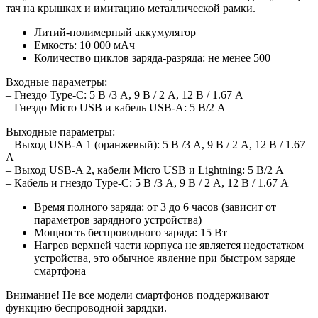
тач на крышках и имитацию металлической рамки.
Литий-полимерный аккумулятор
Емкость: 10 000 мАч
Количество циклов заряда-разряда: не менее 500
Входные параметры:
– Гнездо Type-C: 5 В /3 A, 9 В / 2 A, 12 В / 1.67 A
– Гнездo Micro USB и кабель USB-A: 5 В/2 А
Выходные параметры:
– Выход USB-A 1 (оранжевый): 5 В /3 A, 9 В / 2 A, 12 В / 1.67
A
– Выход USB-A 2, кабели Micro USB и Lightning: 5 В/2 А
– Кабель и гнездо Type-C: 5 В /3 A, 9 В / 2 A, 12 В / 1.67 A
Время полного заряда: от 3 до 6 часов (зависит от
параметров зарядного устройства)
Мощность беспроводного заряда: 15 Вт
Нагрев верхней части корпуса не является недостатком
устройства, это обычное явление при быстром заряде
смартфона
Внимание! Не все модели смартфонов поддерживают
функцию беспроводной зарядки.