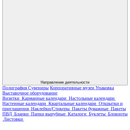
Направление деятельности
Полиграфия
Сувениры
Корпоративные музеи
Упаковка
Выставочное оборудование
Визитки
Карманные календари
Настольные календари
Настенные календари
Квартальные календари
Открытки и
приглашения
Наклейки/Стикеры
Пакеты бумажные
Пакеты
ПВД
Бланки
Папки вырубные
Каталоги
Буклеты
Блокноты
Листовки