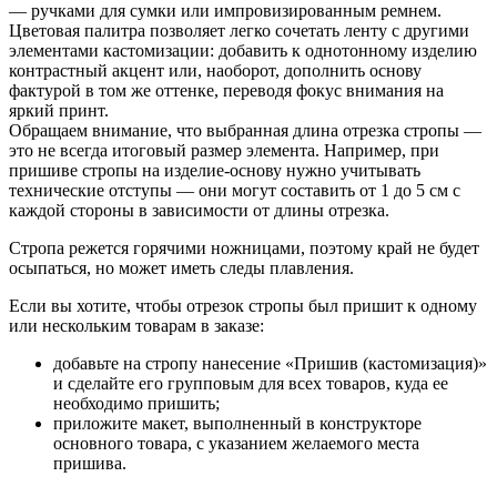
— ручками для сумки или импровизированным ремнем.
Цветовая палитра позволяет легко сочетать ленту с другими
элементами кастомизации: добавить к однотонному изделию
контрастный акцент или, наоборот, дополнить основу
фактурой в том же оттенке, переводя фокус внимания на
яркий принт.
Обращаем внимание, что выбранная длина отрезка стропы —
это не всегда итоговый размер элемента. Например, при
пришиве стропы на изделие-основу нужно учитывать
технические отступы — они могут составить от 1 до 5 см с
каждой стороны в зависимости от длины отрезка.
Стропа режется горячими ножницами, поэтому край не будет
осыпаться, но может иметь следы плавления.
Если вы хотите, чтобы отрезок стропы был пришит к одному
или нескольким товарам в заказе:
добавьте на стропу нанесение «Пришив (кастомизация)»
и сделайте его групповым для всех товаров, куда ее
необходимо пришить;
приложите макет, выполненный в конструкторе
основного товара, с указанием желаемого места
пришива.