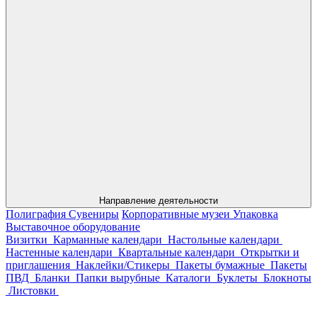
Направление деятельности
Полиграфия
Сувениры
Корпоративные музеи
Упаковка
Выставочное оборудование
Визитки
Карманные календари
Настольные календари
Настенные календари
Квартальные календари
Открытки и
приглашения
Наклейки/Стикеры
Пакеты бумажные
Пакеты
ПВД
Бланки
Папки вырубные
Каталоги
Буклеты
Блокноты
Листовки