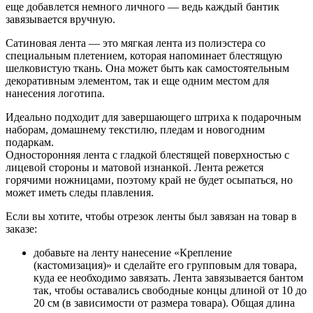
еще добавлется немного личного — ведь каждый бантик
завязывается вручную.
Сатиновая лента — это мягкая лента из полиэстера со
специальным плетением, которая напоминает блестящую
шелковистую ткань. Она может быть как самостоятельным
декоративным элементом, так и еще одним местом для
нанесения логотипа.
Идеально подходит для завершающего штриха к подарочным
наборам, домашнему текстилю, пледам и новогодним
подаркам.
Односторонняя лента с гладкой блестящей поверхностью с
лицевой стороны и матовой изнанкой. Лента режется
горячими ножницами, поэтому край не будет осыпаться, но
может иметь следы плавления.
Если вы хотите, чтобы отрезок ленты был завязан на товар в
заказе:
добавьте на ленту нанесение «Крепление
(кастомизация)» и сделайте его групповым для товара,
куда ее необходимо завязать. Лента завязывается бантом
так, чтобы оставались свободные концы длиной от 10 до
20 см (в зависимости от размера товара). Общая длина