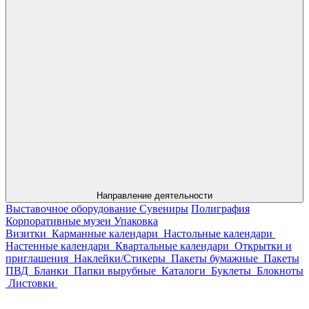
Направление деятельности
Выставочное оборудование
Сувениры
Полиграфия
Корпоративные музеи
Упаковка
Визитки
Карманные календари
Настольные календари
Настенные календари
Квартальные календари
Открытки и
приглашения
Наклейки/Стикеры
Пакеты бумажные
Пакеты
ПВД
Бланки
Папки вырубные
Каталоги
Буклеты
Блокноты
Листовки