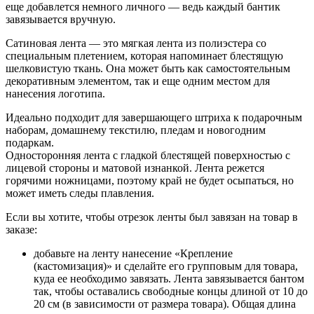
еще добавлется немного личного — ведь каждый бантик
завязывается вручную.
Сатиновая лента — это мягкая лента из полиэстера со
специальным плетением, которая напоминает блестящую
шелковистую ткань. Она может быть как самостоятельным
декоративным элементом, так и еще одним местом для
нанесения логотипа.
Идеально подходит для завершающего штриха к подарочным
наборам, домашнему текстилю, пледам и новогодним
подаркам.
Односторонняя лента с гладкой блестящей поверхностью с
лицевой стороны и матовой изнанкой. Лента режется
горячими ножницами, поэтому край не будет осыпаться, но
может иметь следы плавления.
Если вы хотите, чтобы отрезок ленты был завязан на товар в
заказе:
добавьте на ленту нанесение «Крепление
(кастомизация)» и сделайте его групповым для товара,
куда ее необходимо завязать. Лента завязывается бантом
так, чтобы оставались свободные концы длиной от 10 до
20 см (в зависимости от размера товара). Общая длина