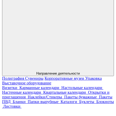
Направление деятельности
Полиграфия
Сувениры
Корпоративные музеи
Упаковка
Выставочное оборудование
Визитки
Карманные календари
Настольные календари
Настенные календари
Квартальные календари
Открытки и
приглашения
Наклейки/Стикеры
Пакеты бумажные
Пакеты
ПВД
Бланки
Папки вырубные
Каталоги
Буклеты
Блокноты
Листовки