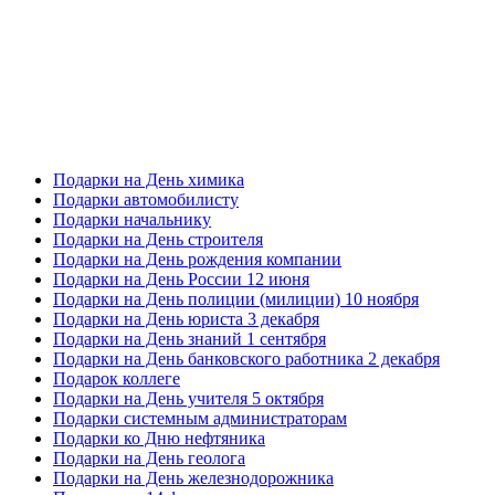
Подарки на День химика
Подарки автомобилисту
Подарки начальнику
Подарки на День строителя
Подарки на День рождения компании
Подарки на День России 12 июня
Подарки на День полиции (милиции) 10 ноября
Подарки на День юриста 3 декабря
Подарки на День знаний 1 сентября
Подарки на День банковского работника 2 декабря
Подарок коллеге
Подарки на День учителя 5 октября
Подарки системным администраторам
Подарки ко Дню нефтяника
Подарки на День геолога
Подарки на День железнодорожника