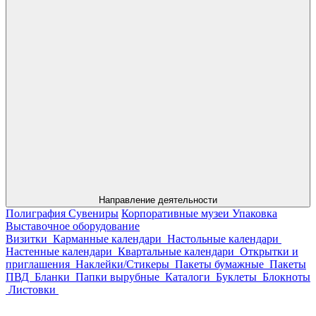
Направление деятельности
Полиграфия
Сувениры
Корпоративные музеи
Упаковка
Выставочное оборудование
Визитки
Карманные календари
Настольные календари
Настенные календари
Квартальные календари
Открытки и
приглашения
Наклейки/Стикеры
Пакеты бумажные
Пакеты
ПВД
Бланки
Папки вырубные
Каталоги
Буклеты
Блокноты
Листовки