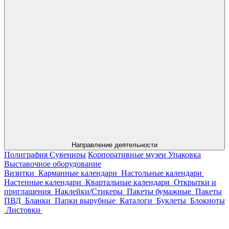
Направление деятельности
Полиграфия
Сувениры
Корпоративные музеи
Упаковка
Выставочное оборудование
Визитки
Карманные календари
Настольные календари
Настенные календари
Квартальные календари
Открытки и
приглашения
Наклейки/Стикеры
Пакеты бумажные
Пакеты
ПВД
Бланки
Папки вырубные
Каталоги
Буклеты
Блокноты
Листовки