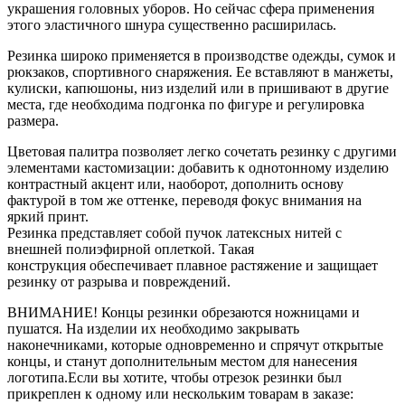
украшения головных уборов. Но сейчас сфера применения
этого эластичного шнура существенно расширилась.
Резинка широко применяется в производстве одежды, сумок и
рюкзаков, спортивного снаряжения. Ее вставляют в манжеты,
кулиски, капюшоны, низ изделий или в пришивают в другие
места, где необходима подгонка по фигуре и регулировка
размера.
Цветовая палитра позволяет легко сочетать резинку с другими
элементами кастомизации: добавить к однотонному изделию
контрастный акцент или, наоборот, дополнить основу
фактурой в том же оттенке, переводя фокус внимания на
яркий принт.
Резинка представляет собой пучок латексных нитей с
внешней полиэфирной оплеткой. Такая
конструкция обеспечивает плавное растяжение и защищает
резинку от разрыва и повреждений.
ВНИМАНИЕ! Концы резинки обрезаются ножницами и
пушатся. На изделии их необходимо закрывать
наконечниками, которые одновременно и спрячут открытые
концы, и станут дополнительным местом для нанесения
логотипа.Если вы хотите, чтобы отрезок резинки был
прикреплен к одному или нескольким товарам в заказе: