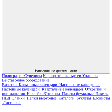
Направление деятельности
Полиграфия
Сувениры
Корпоративные музеи
Упаковка
Выставочное оборудование
Визитки
Карманные календари
Настольные календари
Настенные календари
Квартальные календари
Открытки и
приглашения
Наклейки/Стикеры
Пакеты бумажные
Пакеты
ПВД
Бланки
Папки вырубные
Каталоги
Буклеты
Блокноты
Листовки