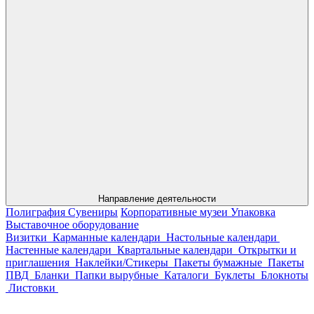
Направление деятельности
Полиграфия
Сувениры
Корпоративные музеи
Упаковка
Выставочное оборудование
Визитки
Карманные календари
Настольные календари
Настенные календари
Квартальные календари
Открытки и
приглашения
Наклейки/Стикеры
Пакеты бумажные
Пакеты
ПВД
Бланки
Папки вырубные
Каталоги
Буклеты
Блокноты
Листовки