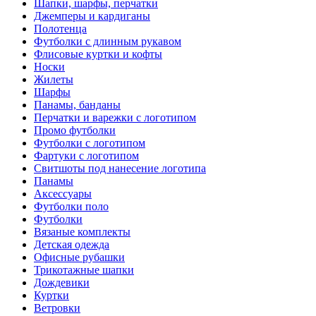
Шапки, шарфы, перчатки
Джемперы и кардиганы
Полотенца
Футболки с длинным рукавом
Флисовые куртки и кофты
Носки
Жилеты
Шарфы
Панамы, банданы
Перчатки и варежки с логотипом
Промо футболки
Футболки с логотипом
Фартуки с логотипом
Свитшоты под нанесение логотипа
Панамы
Аксессуары
Футболки поло
Футболки
Вязаные комплекты
Детская одежда
Офисные рубашки
Трикотажные шапки
Дождевики
Куртки
Ветровки