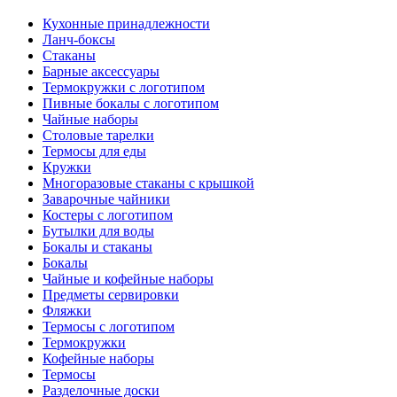
Кухонные принадлежности
Ланч-боксы
Стаканы
Барные аксессуары
Термокружки с логотипом
Пивные бокалы с логотипом
Чайные наборы
Столовые тарелки
Термосы для еды
Кружки
Многоразовые стаканы с крышкой
Заварочные чайники
Костеры с логотипом
Бутылки для воды
Бокалы и стаканы
Бокалы
Чайные и кофейные наборы
Предметы сервировки
Фляжки
Термосы с логотипом
Термокружки
Кофейные наборы
Термосы
Разделочные доски