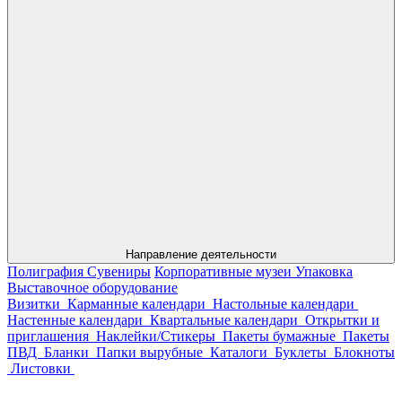
Направление деятельности
Полиграфия
Сувениры
Корпоративные музеи
Упаковка
Выставочное оборудование
Визитки
Карманные календари
Настольные календари
Настенные календари
Квартальные календари
Открытки и
приглашения
Наклейки/Стикеры
Пакеты бумажные
Пакеты
ПВД
Бланки
Папки вырубные
Каталоги
Буклеты
Блокноты
Листовки