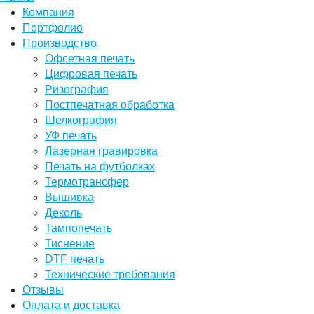
Компания
Портфолио
Производство
Офсетная печать
Цифровая печать
Ризография
Постпечатная обработка
Шелкография
УФ печать
Лазерная гравировка
Печать на футболках
Термотрансфер
Вышивка
Деколь
Тампопечать
Тиснение
DTF печать
Технические требования
Отзывы
Оплата и доставка