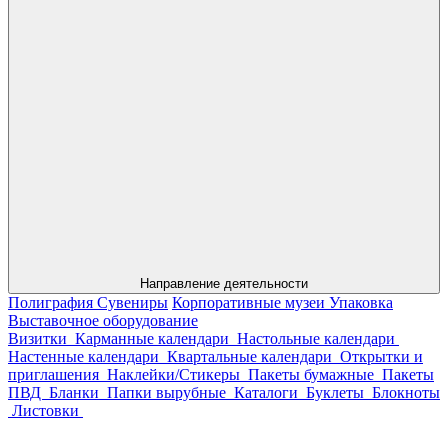
Направление деятельности
Полиграфия
Сувениры
Корпоративные музеи
Упаковка
Выставочное оборудование
Визитки
Карманные календари
Настольные календари
Настенные календари
Квартальные календари
Открытки и
приглашения
Наклейки/Стикеры
Пакеты бумажные
Пакеты
ПВД
Бланки
Папки вырубные
Каталоги
Буклеты
Блокноты
Листовки