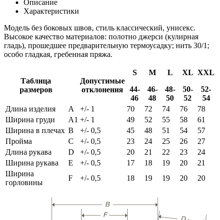
Описание
Характеристики
Модель без боковых швов, стиль классический, унисекс.
Высокое качество материалов: полотно джерси (кулирная
гладь), прошедшее предварительную термоусадку; нить 30/1;
особо гладкая, гребенная пряжа.
S
M
L
XL
XXL
Таблица
Допустимые
44-
46-
48-
50-
52-
размеров
отклонения
46
48
50
52
54
Длина изделия
A
+/- 1
70
72
74
76
78
Ширина груди
A1
+/- 1
49
52
55
58
61
Ширина в плечах
B
+/- 0,5
45
48
51
54
57
Пройма
C
+/- 0,5
23
24
25
26
27
Длина рукава
D
+/- 0,5
20
21
22
23
24
Ширина рукава
E
+/- 0,5
17
18
19
20
21
Ширина
F
+/- 0,5
18
19
19
20
20
горловины