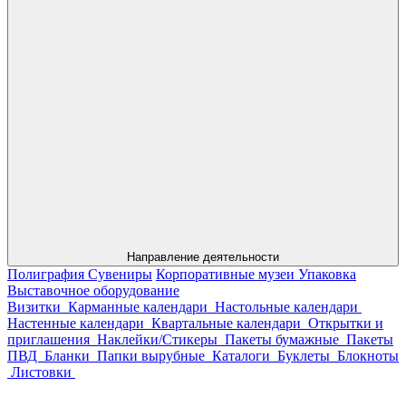
Направление деятельности
Полиграфия
Сувениры
Корпоративные музеи
Упаковка
Выставочное оборудование
Визитки
Карманные календари
Настольные календари
Настенные календари
Квартальные календари
Открытки и
приглашения
Наклейки/Стикеры
Пакеты бумажные
Пакеты
ПВД
Бланки
Папки вырубные
Каталоги
Буклеты
Блокноты
Листовки