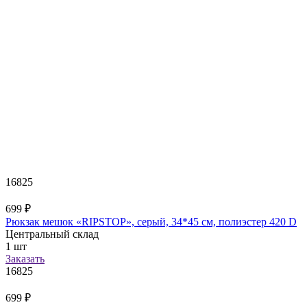
16825
699
₽
Рюкзак мешок «RIPSTOP», серый, 34*45 см, полиэстер 420 D
Центральный склад
1
шт
Заказать
16825
699
₽