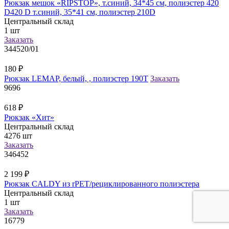
Рюкзак мешок «RIPSTOP», т.синий, 34*45 см, полиэстер 420
D420 D т.синий, 35*41 см, полиэстер 210D
Центральный склад
1
шт
Заказать
344520/01
180
₽
Рюкзак LEMAP, белый, , полиэстер 190Т
Заказать
9696
618
₽
Рюкзак «Хит»
Центральный склад
4276
шт
Заказать
346452
2 199
₽
Рюкзак CALDY из rPET/рециклированного полиэстера
Центральный склад
1
шт
Заказать
16779