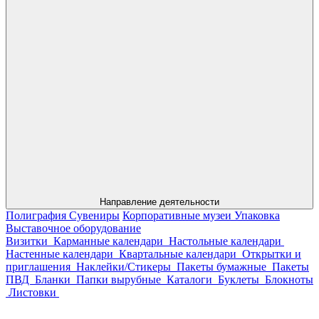
Направление деятельности
Полиграфия
Сувениры
Корпоративные музеи
Упаковка
Выставочное оборудование
Визитки
Карманные календари
Настольные календари
Настенные календари
Квартальные календари
Открытки и
приглашения
Наклейки/Стикеры
Пакеты бумажные
Пакеты
ПВД
Бланки
Папки вырубные
Каталоги
Буклеты
Блокноты
Листовки