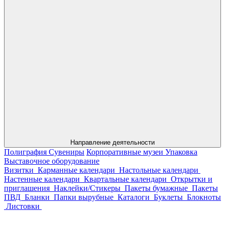
Направление деятельности
Полиграфия
Сувениры
Корпоративные музеи
Упаковка
Выставочное оборудование
Визитки
Карманные календари
Настольные календари
Настенные календари
Квартальные календари
Открытки и
приглашения
Наклейки/Стикеры
Пакеты бумажные
Пакеты
ПВД
Бланки
Папки вырубные
Каталоги
Буклеты
Блокноты
Листовки