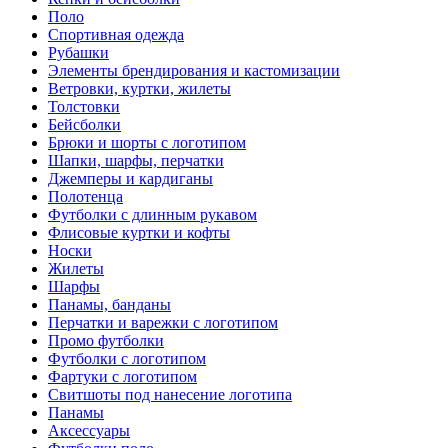
Поло
Спортивная одежда
Рубашки
Элементы брендирования и кастомизации
Ветровки, куртки, жилеты
Толстовки
Бейсболки
Брюки и шорты с логотипом
Шапки, шарфы, перчатки
Джемперы и кардиганы
Полотенца
Футболки с длинным рукавом
Флисовые куртки и кофты
Носки
Жилеты
Шарфы
Панамы, банданы
Перчатки и варежки с логотипом
Промо футболки
Футболки с логотипом
Фартуки с логотипом
Свитшоты под нанесение логотипа
Панамы
Аксессуары