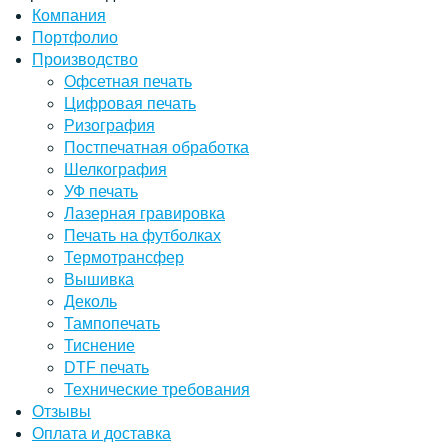
Компания
Портфолио
Производство
Офсетная печать
Цифровая печать
Ризография
Постпечатная обработка
Шелкография
УФ печать
Лазерная гравировка
Печать на футболках
Термотрансфер
Вышивка
Деколь
Тампопечать
Тиснение
DTF печать
Технические требования
Отзывы
Оплата и доставка