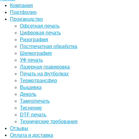
Компания
Портфолио
Производство
Офсетная печать
Цифровая печать
Ризография
Постпечатная обработка
Шелкография
УФ печать
Лазерная гравировка
Печать на футболках
Термотрансфер
Вышивка
Деколь
Тампопечать
Тиснение
DTF печать
Технические требования
Отзывы
Оплата и доставка