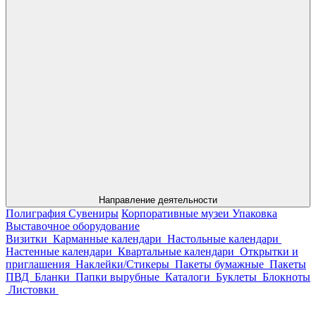
Направление деятельности
Полиграфия
Сувениры
Корпоративные музеи
Упаковка
Выставочное оборудование
Визитки
Карманные календари
Настольные календари
Настенные календари
Квартальные календари
Открытки и
приглашения
Наклейки/Стикеры
Пакеты бумажные
Пакеты
ПВД
Бланки
Папки вырубные
Каталоги
Буклеты
Блокноты
Листовки