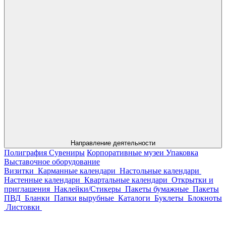
Направление деятельности
Полиграфия
Сувениры
Корпоративные музеи
Упаковка
Выставочное оборудование
Визитки
Карманные календари
Настольные календари
Настенные календари
Квартальные календари
Открытки и
приглашения
Наклейки/Стикеры
Пакеты бумажные
Пакеты
ПВД
Бланки
Папки вырубные
Каталоги
Буклеты
Блокноты
Листовки