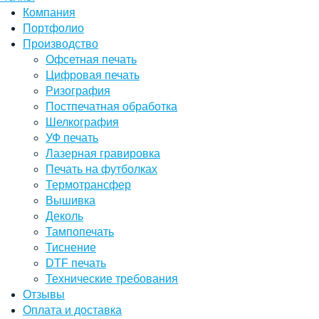
Компания
Портфолио
Производство
Офсетная печать
Цифровая печать
Ризография
Постпечатная обработка
Шелкография
УФ печать
Лазерная гравировка
Печать на футболках
Термотрансфер
Вышивка
Деколь
Тампопечать
Тиснение
DTF печать
Технические требования
Отзывы
Оплата и доставка