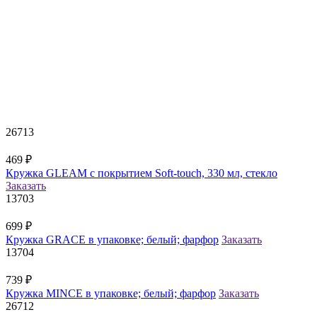
26713
469
₽
Кружка GLEAM с покрытием Soft-touch, 330 мл, стекло
Заказать
13703
699
₽
Кружка GRACE в упаковке; белый; фарфор
Заказать
13704
739
₽
Кружка MINCE в упаковке; белый; фарфор
Заказать
26712