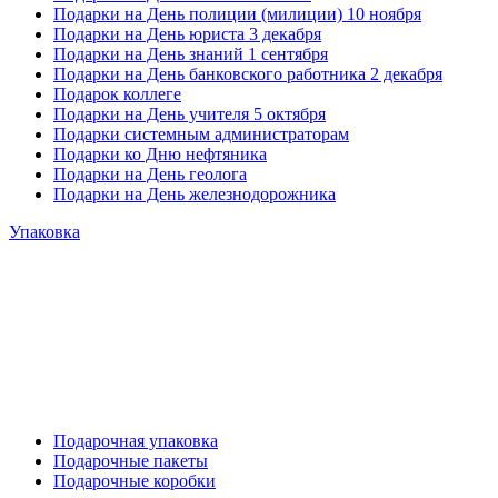
Подарки на День полиции (милиции) 10 ноября
Подарки на День юриста 3 декабря
Подарки на День знаний 1 сентября
Подарки на День банковского работника 2 декабря
Подарок коллеге
Подарки на День учителя 5 октября
Подарки системным администраторам
Подарки ко Дню нефтяника
Подарки на День геолога
Подарки на День железнодорожника
Упаковка
Подарочная упаковка
Подарочные пакеты
Подарочные коробки