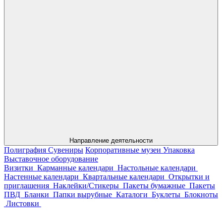
Направление деятельности
Полиграфия
Сувениры
Корпоративные музеи
Упаковка
Выставочное оборудование
Визитки
Карманные календари
Настольные календари
Настенные календари
Квартальные календари
Открытки и
приглашения
Наклейки/Стикеры
Пакеты бумажные
Пакеты
ПВД
Бланки
Папки вырубные
Каталоги
Буклеты
Блокноты
Листовки