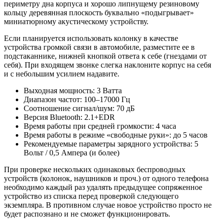
периметру дна корпуса и хорошо липнущему резиновому
кольцу деревянная плоскость буквально «подыгрывает»
миниатюрному акустическому устройству.
Если планируется использовать колонку в качестве
устройства громкой связи в автомобиле, разместите ее в
подстаканнике, нижней кнопкой ответа к себе (гнездами от
себя). При входящем звонке слегка наклоните корпус на себя
и с небольшим усилием надавите.
Выходная мощность: 3 Ватта
Диапазон частот: 100–17000 Гц
Соотношение сигнал/шум: 70 дБ
Версия Bluetooth: 2.1+EDR
Время работы при средней громкости: 4 часа
Время работы в режиме «свободные руки»: до 5 часов
Рекомендуемые параметры зарядного устройства: 5
Вольт / 0,5 Ампера (и более)
При проверке нескольких одинаковых беспроводных
устройств (колонок, наушников и проч.) от одного телефона
необходимо каждый раз удалять предыдущее сопряженное
устройство из списка перед проверкой следующего
экземпляра. В противном случае новое устройство просто не
будет распознано и не сможет функционировать.