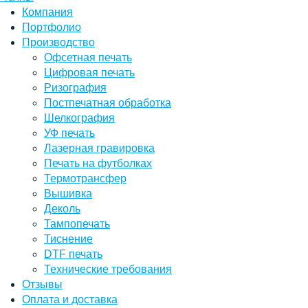
Компания
Портфолио
Производство
Офсетная печать
Цифровая печать
Ризография
Постпечатная обработка
Шелкография
УФ печать
Лазерная гравировка
Печать на футболках
Термотрансфер
Вышивка
Деколь
Тампопечать
Тиснение
DTF печать
Технические требования
Отзывы
Оплата и доставка