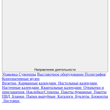
Направление деятельности
Упаковка
Сувениры
Выставочное оборудование
Полиграфия
Корпоративные музеи
Визитки
Карманные календари
Настольные календари
Настенные календари
Квартальные календари
Открытки и
приглашения
Наклейки/Стикеры
Пакеты бумажные
Пакеты
ПВД
Бланки
Папки вырубные
Каталоги
Буклеты
Блокноты
Листовки