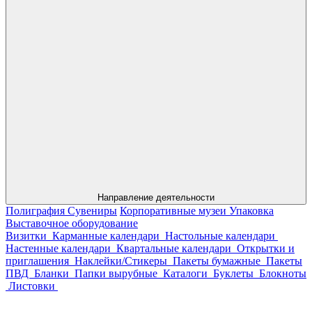
Направление деятельности
Полиграфия
Сувениры
Корпоративные музеи
Упаковка
Выставочное оборудование
Визитки
Карманные календари
Настольные календари
Настенные календари
Квартальные календари
Открытки и
приглашения
Наклейки/Стикеры
Пакеты бумажные
Пакеты
ПВД
Бланки
Папки вырубные
Каталоги
Буклеты
Блокноты
Листовки