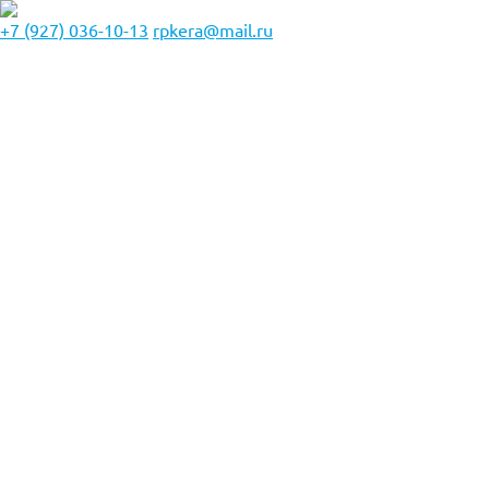
+7 (927) 036-10-13
rpkera@mail.ru