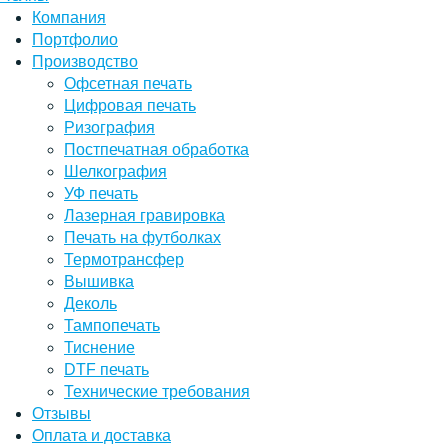
Компания
Портфолио
Производство
Офсетная печать
Цифровая печать
Ризография
Постпечатная обработка
Шелкография
УФ печать
Лазерная гравировка
Печать на футболках
Термотрансфер
Вышивка
Деколь
Тампопечать
Тиснение
DTF печать
Технические требования
Отзывы
Оплата и доставка