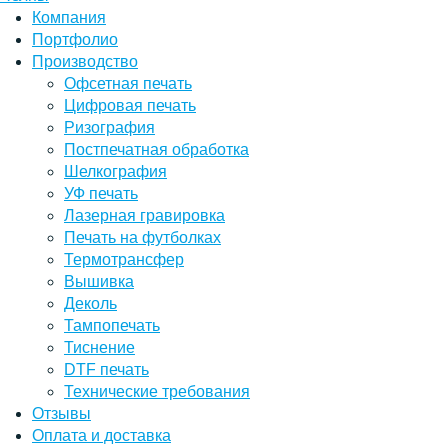
Компания
Портфолио
Производство
Офсетная печать
Цифровая печать
Ризография
Постпечатная обработка
Шелкография
УФ печать
Лазерная гравировка
Печать на футболках
Термотрансфер
Вышивка
Деколь
Тампопечать
Тиснение
DTF печать
Технические требования
Отзывы
Оплата и доставка