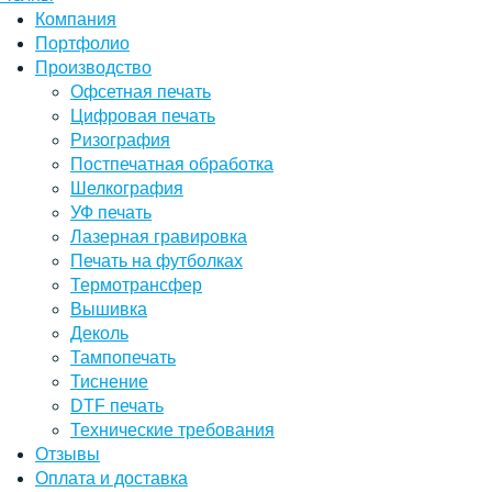
Компания
Портфолио
Производство
Офсетная печать
Цифровая печать
Ризография
Постпечатная обработка
Шелкография
УФ печать
Лазерная гравировка
Печать на футболках
Термотрансфер
Вышивка
Деколь
Тампопечать
Тиснение
DTF печать
Технические требования
Отзывы
Оплата и доставка