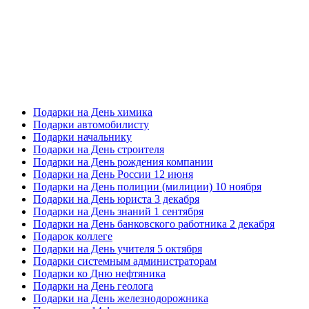
Подарки на День химика
Подарки автомобилисту
Подарки начальнику
Подарки на День строителя
Подарки на День рождения компании
Подарки на День России 12 июня
Подарки на День полиции (милиции) 10 ноября
Подарки на День юриста 3 декабря
Подарки на День знаний 1 сентября
Подарки на День банковского работника 2 декабря
Подарок коллеге
Подарки на День учителя 5 октября
Подарки системным администраторам
Подарки ко Дню нефтяника
Подарки на День геолога
Подарки на День железнодорожника