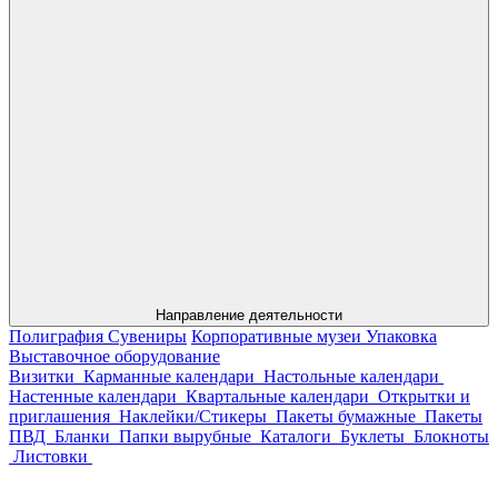
Направление деятельности
Полиграфия
Сувениры
Корпоративные музеи
Упаковка
Выставочное оборудование
Визитки
Карманные календари
Настольные календари
Настенные календари
Квартальные календари
Открытки и
приглашения
Наклейки/Стикеры
Пакеты бумажные
Пакеты
ПВД
Бланки
Папки вырубные
Каталоги
Буклеты
Блокноты
Листовки