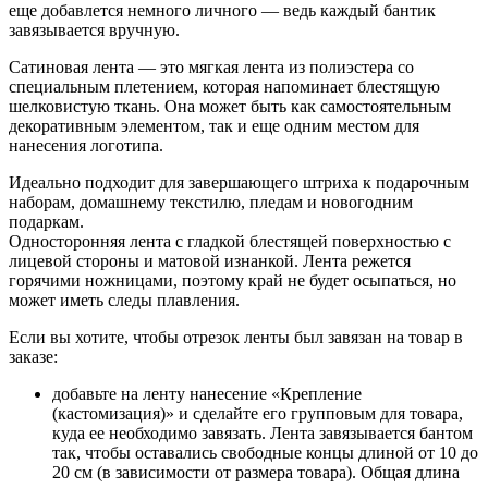
еще добавлется немного личного — ведь каждый бантик
завязывается вручную.
Сатиновая лента — это мягкая лента из полиэстера со
специальным плетением, которая напоминает блестящую
шелковистую ткань. Она может быть как самостоятельным
декоративным элементом, так и еще одним местом для
нанесения логотипа.
Идеально подходит для завершающего штриха к подарочным
наборам, домашнему текстилю, пледам и новогодним
подаркам.
Односторонняя лента с гладкой блестящей поверхностью с
лицевой стороны и матовой изнанкой. Лента режется
горячими ножницами, поэтому край не будет осыпаться, но
может иметь следы плавления.
Если вы хотите, чтобы отрезок ленты был завязан на товар в
заказе:
добавьте на ленту нанесение «Крепление
(кастомизация)» и сделайте его групповым для товара,
куда ее необходимо завязать. Лента завязывается бантом
так, чтобы оставались свободные концы длиной от 10 до
20 см (в зависимости от размера товара). Общая длина