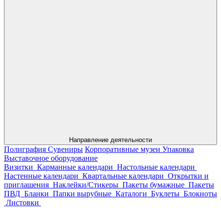
Направление деятельности
Полиграфия
Сувениры
Корпоративные музеи
Упаковка
Выставочное оборудование
Визитки
Карманные календари
Настольные календари
Настенные календари
Квартальные календари
Открытки и
приглашения
Наклейки/Стикеры
Пакеты бумажные
Пакеты
ПВД
Бланки
Папки вырубные
Каталоги
Буклеты
Блокноты
Листовки