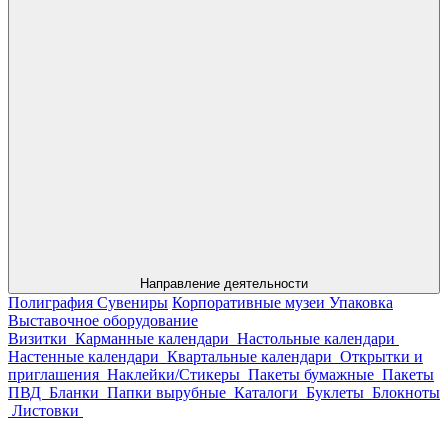
Направление деятельности
Полиграфия
Сувениры
Корпоративные музеи
Упаковка
Выставочное оборудование
Визитки
Карманные календари
Настольные календари
Настенные календари
Квартальные календари
Открытки и
приглашения
Наклейки/Стикеры
Пакеты бумажные
Пакеты
ПВД
Бланки
Папки вырубные
Каталоги
Буклеты
Блокноты
Листовки