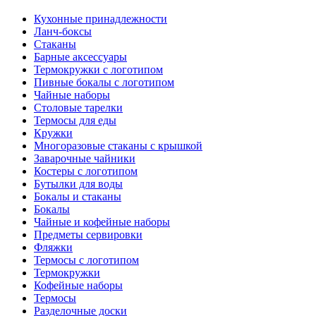
Кухонные принадлежности
Ланч-боксы
Стаканы
Барные аксессуары
Термокружки с логотипом
Пивные бокалы с логотипом
Чайные наборы
Столовые тарелки
Термосы для еды
Кружки
Многоразовые стаканы с крышкой
Заварочные чайники
Костеры с логотипом
Бутылки для воды
Бокалы и стаканы
Бокалы
Чайные и кофейные наборы
Предметы сервировки
Фляжки
Термосы с логотипом
Термокружки
Кофейные наборы
Термосы
Разделочные доски