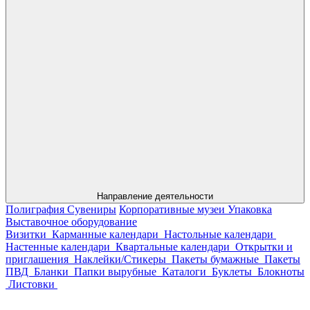
Направление деятельности
Полиграфия
Сувениры
Корпоративные музеи
Упаковка
Выставочное оборудование
Визитки
Карманные календари
Настольные календари
Настенные календари
Квартальные календари
Открытки и
приглашения
Наклейки/Стикеры
Пакеты бумажные
Пакеты
ПВД
Бланки
Папки вырубные
Каталоги
Буклеты
Блокноты
Листовки