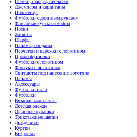
Шапки, шарфы, перчатки
Джемперы и кардиганы
Полотенца
Футболки с длинным рукавом
Флисовые куртки и кофты
Носки
Жилеты
Шарфы
Панамы, банданы
Перчатки и варежки с логотипом
Промо футболки
Футболки с логотипом
Фартуки с логотипом
Свитшоты под нанесение логотипа
Панамы
Аксессуары
Футболки поло
Футболки
Вязаные комплекты
Детская одежда
Офисные рубашки
Трикотажные шапки
Дождевики
Куртки
Ветровки