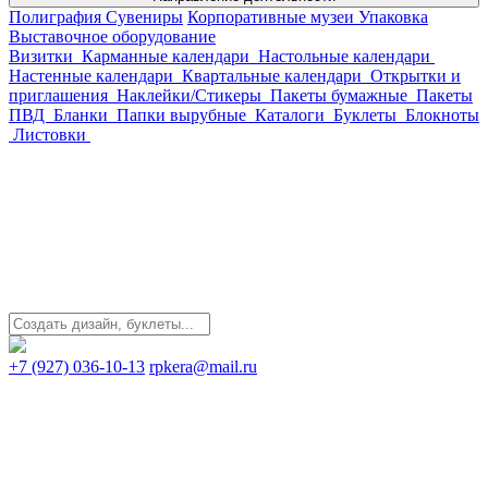
Полиграфия
Сувениры
Корпоративные музеи
Упаковка
Выставочное оборудование
Визитки
Карманные календари
Настольные календари
Настенные календари
Квартальные календари
Открытки и
приглашения
Наклейки/Стикеры
Пакеты бумажные
Пакеты
ПВД
Бланки
Папки вырубные
Каталоги
Буклеты
Блокноты
Листовки
+7 (927) 036-10-13
rpkera@mail.ru