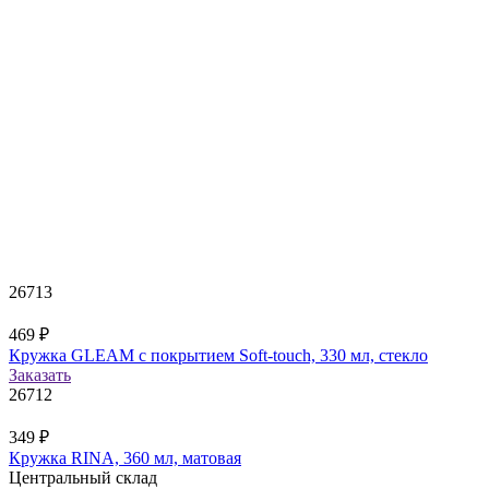
26713
469
₽
Кружка GLEAM с покрытием Soft-touch, 330 мл, стекло
Заказать
26712
349
₽
Кружка RINA, 360 мл, матовая
Центральный склад