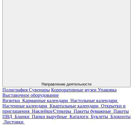
Направление деятельности
Полиграфия
Сувениры
Корпоративные музеи
Упаковка
Выставочное оборудование
Визитки
Карманные календари
Настольные календари
Настенные календари
Квартальные календари
Открытки и
приглашения
Наклейки/Стикеры
Пакеты бумажные
Пакеты
ПВД
Бланки
Папки вырубные
Каталоги
Буклеты
Блокноты
Листовки