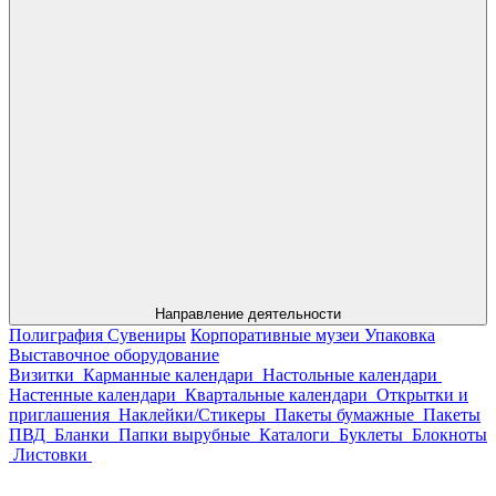
Направление деятельности
Полиграфия
Сувениры
Корпоративные музеи
Упаковка
Выставочное оборудование
Визитки
Карманные календари
Настольные календари
Настенные календари
Квартальные календари
Открытки и
приглашения
Наклейки/Стикеры
Пакеты бумажные
Пакеты
ПВД
Бланки
Папки вырубные
Каталоги
Буклеты
Блокноты
Листовки