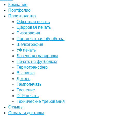
Компания
Портфолио
Производство
Офсетная печать
Цифровая печать
Ризография
Постпечатная обработка
Шелкография
УФ печать
Лазерная гравировка
Печать на футболках
Термотрансфер
Вышивка
Деколь
Тампопечать
Тиснение
DTF печать
Технические требования
Отзывы
Оплата и доставка